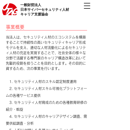
一般財団法人
日本サイバーセキュリティ人材
キャリア支援協会
事業概要
当法人は、セキュリティ人材のエコシステムを構築
することで持続性の高いセキュリティキャリア形成
モデルを支え、適切な人材流動化によるセキュリテ
ィ人材の充足を実現することで、社会全体の様々な
分野で活躍する専門家のキャリア構造改革において
先駆的役割を担うことを目的とします。その目的に
資するため、次の事業を行います。
1. セキュリティ人材のスキル認定制度運用
2. セキュリティ人材スキル可視化プラットフォー
ムの各種サービス提供
3. セキュリティ人材育成のための各種教育研修の
紹介・斡旋
4. セキュリティ人材のキャリアデザイン調査、需
要供給調査・分析