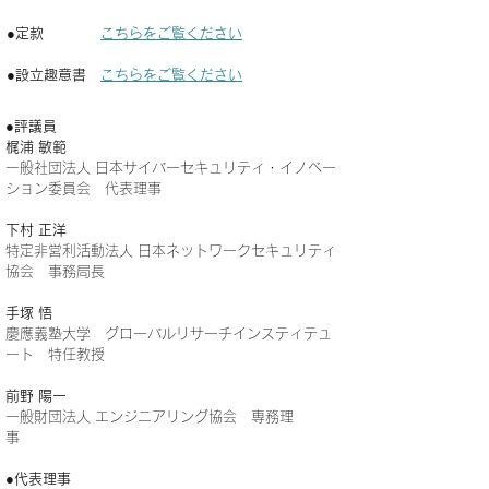
●定款
こちらをご覧ください
●​設立趣意書
こちらをご覧ください
●評議員
梶浦 敏範
一般社団法人 日本サイバーセキュリティ・イノベー
ション委員会
代表理事
下村 正洋
特定非営利活動法人 日本ネットワークセキュリティ
協会 事務局長
手塚 悟
慶應義塾大学 グローバルリサーチインスティテュ
ート 特任教授
前野 陽一
一般財団法人 エンジニアリング協会 専務理
事
●代表理事