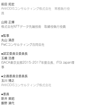
前田 拓宏
AKKODiSコンサルティング株式会社 常務執行役
員
山岡 正輝
株式会社NTTデータ先端技術 取締役執行役員
●監事
丸山 満彦
PwCコンサルティング合同会社
●認定委員会委員長
五嶋 浩德
ISACA東京支部2015-2017年度会長、ITGI Japan理
事
●企画委員会委員長
玉川 博之
AKKODiSコンサルティング株式会社
●委員
新井 是昭
飯野 道代