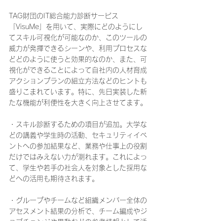
TAG財団のIT総合能力診断サービス
「VisuMe」を用いて、実際にどのようにし
てスキル可視化が可能なのか、このツールの
威力が発揮できるシーンや、利用プロセスな
どどのように使うと効果的なのか、また、可
視化ができることによって自社内の人材育成
アクションプランの組立方法などのヒントも
盛りこまれています。特に、先日実装した新
たな機能が利便性を大きく向上させてます。
・スキル診断するための項目が追加。大学な
どの講義や学生時の活動、セキュリティイベ
ントへの参加結果など、業務や仕事上の役割
だけではみえない力が測れます。これによっ
て、学生や若手の社会人を対象とした採用な
どへの活用も期待されます。
・グループやチームなど組織メンバー全体の
アセスメント結果の分析で、チーム編成やジ