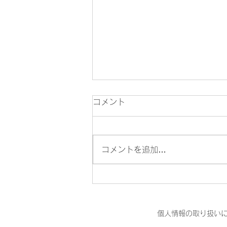
夏季休業のお知らせ
コメント
平素は格別のお引き立てをいただ
き厚くお礼申し上げます。 当財
団では、誠に勝手ながら下記日程
コメントを追加…
を夏季休業とさせていただきま
す。 ■夏季休業期間 2026年8
月12日(水) ～ 8月14日(金)
休業期間中にいただいたお問合せ
については、 営業開始日以降に
個人情報の取り扱い
順次回答させていただきます。