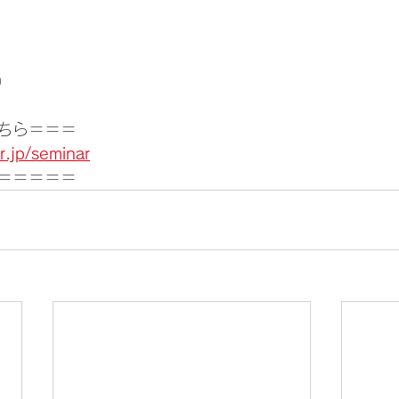
）
ちら＝＝＝
r.jp/seminar
＝＝＝＝＝