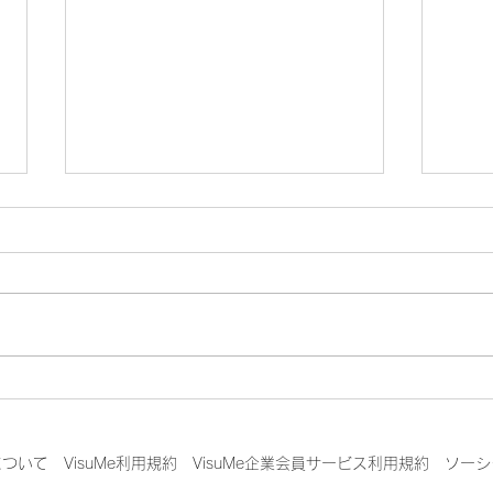
【重要なお知らせ】当財団の
【In
解散について
催】
次章
平素より当財団の活動にご理解と
JT
ご支援を賜り、誠にありがとうご
ベントI
セ>
ざいます。 一般財団法人日本サ
6/
イバーセキュリティ人材キャリア
案内
支援協会（JTAG財団）は、
トテ
2026年6月22日に開催された評
ント『 
について
VisuMe利用規約
VisuMe企業会員サービス利用規約
ソーシ
議員会において、存続期間を
が 2