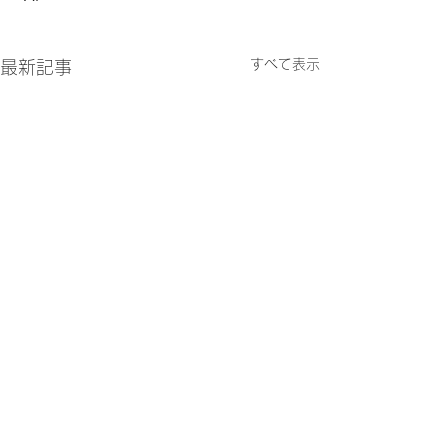
すべて表示
最新記事
【重要なお知らせ】当財
【Interop Toky
団の解散について
開催】～AIとイ
コメント
ットの次章～<6/