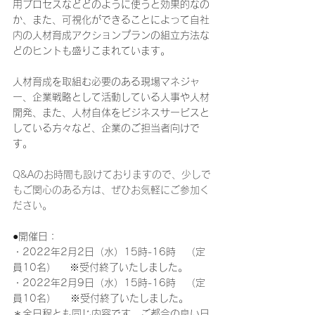
用プロセスなどどのように使うと効果的なの
か、また、可視化ができることによって自社
内の人材育成アクションプランの組立方法な
どのヒントも盛りこまれています。
人材育成を取組む必要のある現場マネジャ
ー、企業戦略として活動している人事や人材
開発、また、人材自体をビジネスサービスと
している方々など、企業のご担当者向けで
す。
Q&Aのお時間も設けておりますので、少しで
もご関心のある方は、ぜひお気軽にご参加く
ださい。
●開催日：
・2022年2月2日（水）15時-16時　（定
員10名） 　※受付終了いたしました。
・2022年2月9日（水）15時-16時　（定
員10名）    ※受付終了いたしました。
＊全日程とも同じ内容です。ご都合の良い日