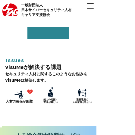
一般財団法人
日本サイバーセキュリティ人材
キャリア支援協会
Issues
VisuMe
が解決する課題
セキュリティ人材
に関するこのようなお悩みを
Vis
uMe
は解決します。
能力の​把握・
適材適所の
人材の確保が
困難
管理が
難しい
人材​配置がしたい