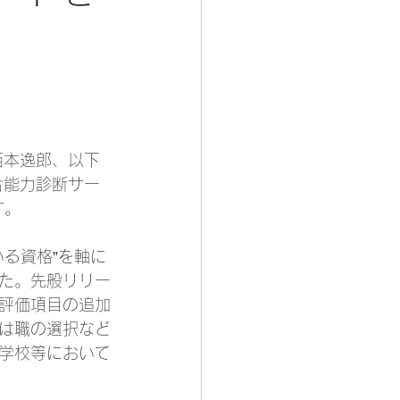
西本逸郎、以下
合能力診断サー
す。
いる資格”を軸に
た。先般リリー
評価項目の追加
は職の選択など
学校等において