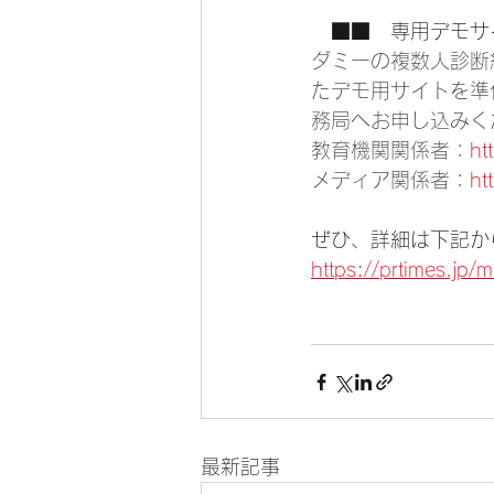
　■■　専用デモサ
ダミーの複数人診断
たデモ用サイトを準
務局へお申し込みく
教育機関関係者：
ht
メディア関係者：
ht
ぜひ、詳細は下記か
https://prtimes.j
最新記事