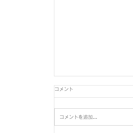
夏季休業のお知らせ
コメント
平素は格別のお引き立てをいただ
き厚くお礼申し上げます。 当財
団では、誠に勝手ながら下記日程
コメントを追加…
を夏季休業とさせていただきま
す。 ■夏季休業期間 2026年8