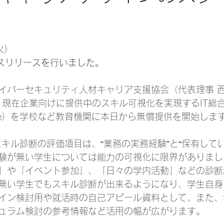
日
火）
プレスリリースを行いました。
イバーセキュリティ人材キャリア支援協会（代表理事 
は、現在企業向けに提供中のスキル可視化を実現するIT総
uMe）を学校など教育機関に本日から無償提供を開始しま
eスキル診断の評価項目は、“業務の実務経験”と“保有して
験が無い学生については能力の可視化に限界がありまし
」や「イベント参加」、「日々の学内活動」などの診断
無い学生でもスキル診断が出来るようになり、学生自身
イン検討用や就活時の自己アピール資料として、また、
ュラム検討の参考情報など活用の幅が広がります。